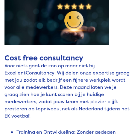
Cost free consultancy
Voor niets gaat de zon op maar niet bij
ExcellentConsultancy! Wij delen onze expertise graag
met jou zodat elk bedrijf een fijnere werkplek wordt
voor alle medewerkers. Deze maand laten we je
graag zien hoe je kunt scoren bij je huidige
medewerkers, zodat jouw team met plezier blijft
presteren op topniveau, net als Nederland tijdens het
EK voetbal!
Training en Ontwikkeling
:
Zonder gedegen