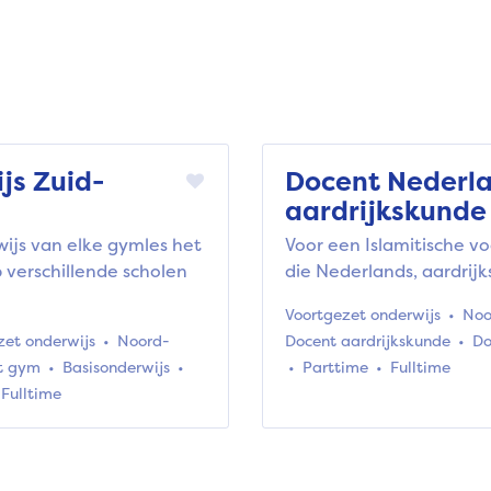
js Zuid-
Docent Nederlan
aardrijkskunde
ijs van elke gymles het
Voor een Islamitische v
 verschillende scholen
die Nederlands, aardrij
Voortgezet onderwijs
Noo
zet onderwijs
Noord-
Docent aardrijkskunde
Do
t gym
Basisonderwijs
Parttime
Fulltime
Fulltime