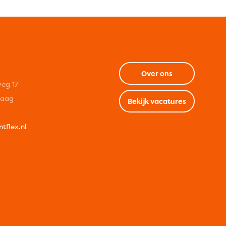
Over ons
eg 17
Haag
Bekijk vacatures
tflex.nl