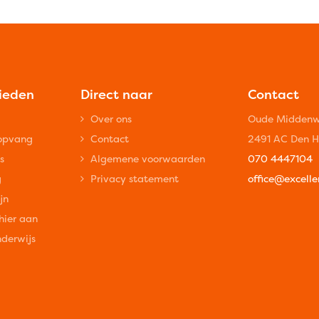
bieden
Direct naar
Contact
Over ons
Oude Middenw
ropvang
Contact
2491 AC Den 
s
Algemene voorwaarden
070 4447104
g
Privacy statement
office@excellen
jn
 hier aan
nderwijs