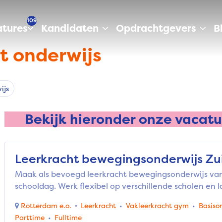
109
tures
Kandidaten
Opdrachtgevers
B
t onderwijs
ijs
Bekijk hieronder onze vacatu
Leerkracht bewegingsonderwijs Zu
Maak als bevoegd leerkracht bewegingsonderwijs va
schooldag. Werk flexibel op verschillende scholen en 
Rotterdam e.o.
Leerkracht
Vakleerkracht gym
Basiso
Parttime
Fulltime