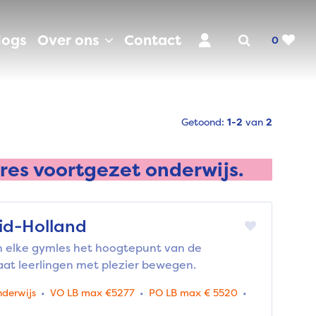
logs
Over ons
Contact
0
Getoond:
1-2
van
2
res voortgezet onderwijs.
id-Holland
n elke gymles het hoogtepunt van de
laat leerlingen met plezier bewegen.
nderwijs
VO LB max €5277
PO LB max € 5520