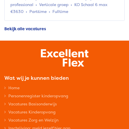
professional
Verticale groep
KO Schaal 6 max
€3630
Parttime
Fulltime
Bekijk alle vacatures
Wat wij je kunnen bieden
Home
Personenregister kinderopvang
Vacatures Basisonderwijs
Vacatures Kinderopvang
Vacatures Zorg en Welzijn
Inschrijving: meld jezelf hier aan