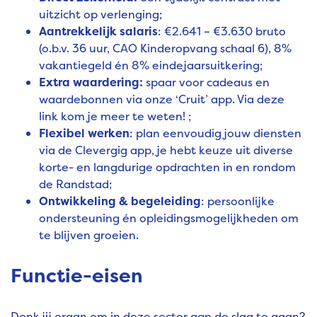
uitzicht op verlenging;
Aantrekkelijk salaris
: €2.641 – €3.630 bruto
(o.b.v. 36 uur, CAO Kinderopvang schaal 6), 8%
vakantiegeld én 8% eindejaarsuitkering;
Extra waardering:
spaar voor cadeaus en
waardebonnen via onze ‘Cruit’ app. Via
deze
link
kom je meer te weten! ;
Flexibel werken
: plan eenvoudig jouw diensten
via de Clevergig app, je hebt keuze uit diverse
korte- en langdurige opdrachten in en rondom
de Randstad;
Ontwikkeling & begeleiding
: persoonlijke
ondersteuning én opleidingsmogelijkheden om
te blijven groeien.
Functie-eisen
Denk jij eraan om in deze sector aan de slag te gaan?