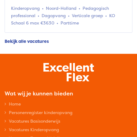
Kinderopvang
Noord-Holland
Pedagogisch
professional
Dagopvang
Verticale groep
KO
Schaal 6 max €3630
Parttime
Bekijk alle vacatures
Wat wij je kunnen bieden
Home
Personenregister kinderopvang
Vacatures Basisonderwijs
Vacatures Kinderopvang