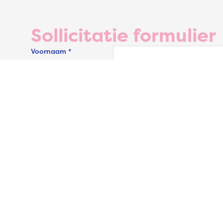
Sollicitatie formulier
Voornaam *
Achternaam *
E-mailadres *
Telefoonnummer *
Motivatie
CV upload
Bestand kiezen