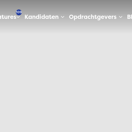
109
tures
Kandidaten
Opdrachtgevers
B