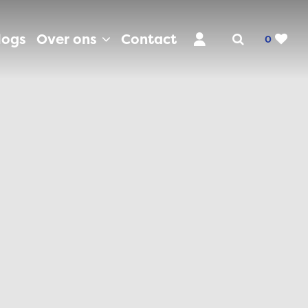
logs
Over ons
Contact
0