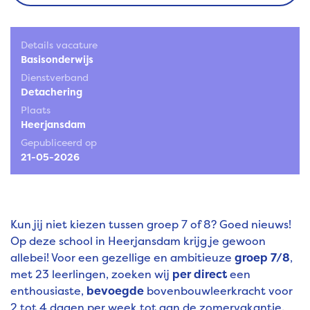
Details vacature
Basisonderwijs
Dienstverband
Detachering
Plaats
Heerjansdam
Gepubliceerd op
21-05-2026
Kun jij niet kiezen tussen groep 7 of 8? Goed nieuws!
Op deze school in Heerjansdam krijg je gewoon
allebei! Voor een gezellige en ambitieuze
groep 7/8
,
met 23 leerlingen, zoeken wij
per direct
een
enthousiaste,
bevoegde
bovenbouwleerkracht voor
2 tot 4 dagen per week tot aan de zomervakantie.