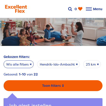
0
Menu
Gekozen filters:
Wis alle filters
Hendrik-Ido-Ambacht
25 km
Getoond:
1-10
van
22
filters
Job alert instellen