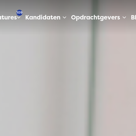
109
tures
Kandidaten
Opdrachtgevers
B