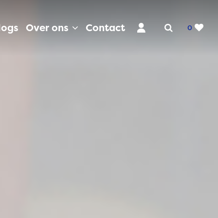
logs
Over ons
Contact
0