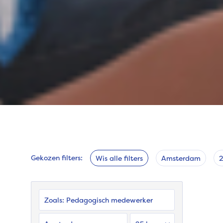
Gekozen filters:
Wis alle filters
Amsterdam
Zoals:
Verzorgende IG